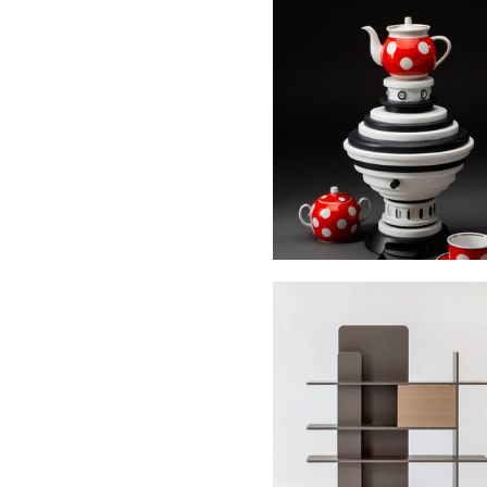
Самовар антигаджет
120 000 pуб.
Стеллаж Ритмы
210 000 pуб.
188 000 pуб.