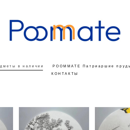
дметы в наличии
дметы в наличии
РOOMMATE Патриаршие пруд
РOOMMATE Патриаршие пруд
КОНТАКТЫ
КОНТАКТЫ