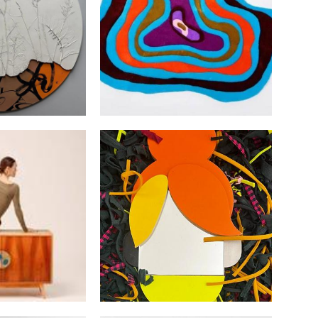
 панно "URBAN
Ковер LABRADORITE
DEN"
45 000 pуб.
0 pуб.
тикварный
ЛИЦА LEE OLE
DORITE
29 000 pуб.
0 pуб.