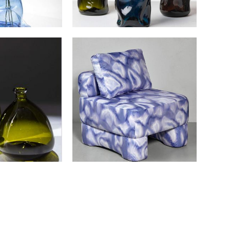
аза SET 1,2,3
Кресло "VOLUM"
еный
210 000 pуб.
00 pуб.