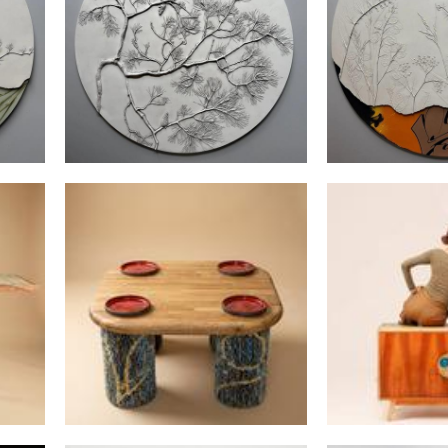
СНА
Ботаническое
Ботаническое панно "СОСНА"
GAR
75 000 pуб.
240 00
Комод ан
кофейный столик sigillium
LABRA
100 000 pуб.
120 00