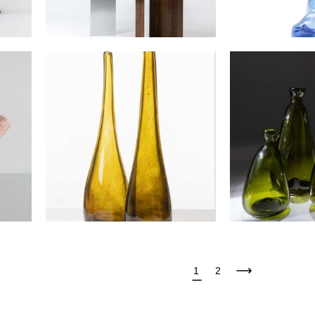
Интерьерная в
Ваза интерьерная CRAIN
зел
от 13 500 pуб.
от 5 9
1
2