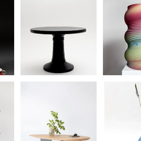
Стол Echo
Ваза
215 000 pуб.
46 00
Стол Тишаль
Интерьерная
535 000 pуб.
от 10 5