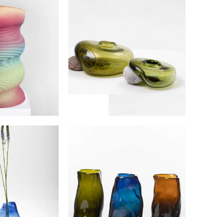
 #23
Интерьерная ваза DROP
0 pуб.
от 6 300 pуб.
Интерьерная ваза SPUTNIK
 ваза ROOTS
янтарный
00 pуб.
от 11 000 pуб.