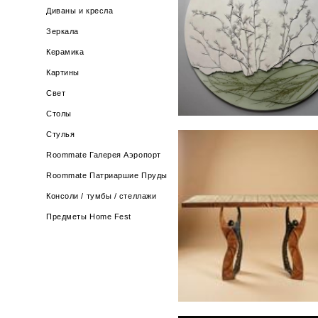
Ботаническое панно "ВЕ
Диваны и кресла
В САДУ"
Зеркала
130 000 pуб.
Керамика
Картины
Свет
Столы
Стулья
Roommate Галерея Аэропорт
Roommate Патриаршие Пруды
КОНСОЛЬ SIGILLIUM
Консоли / тумбы / стеллажи
Предметы Home Fest
150 000 pуб.