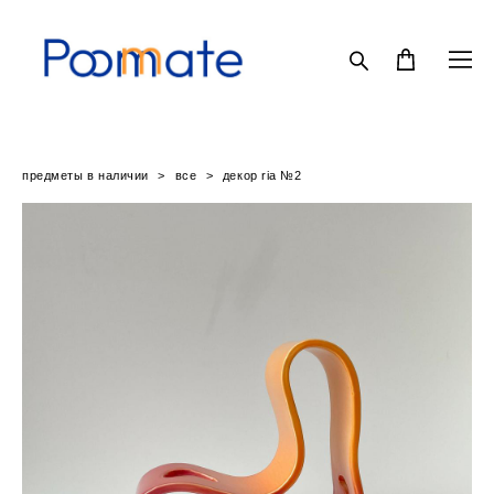
предметы в наличии
>
все
>
декор ria №2