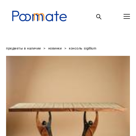
предметы в наличии
>
новинки
>
консоль sigillium