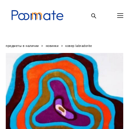
предметы в наличии
>
новинки
>
ковер labradorite