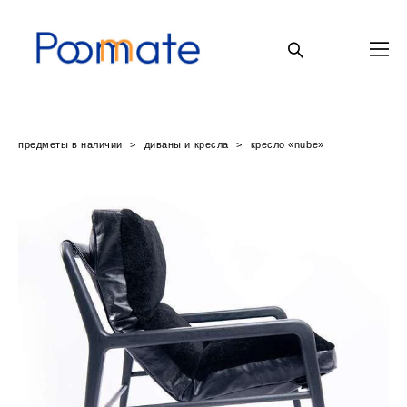
предметы в наличии
>
диваны и кресла
>
кресло «nube»