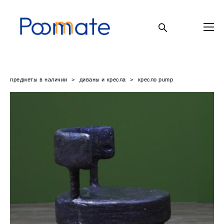
предметы в наличии
>
диваны и кресла
>
кресло pump