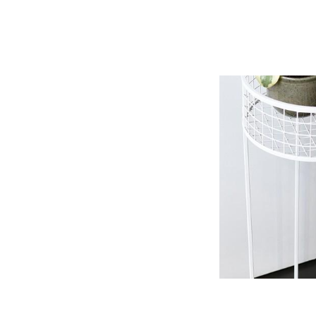
Подставка для
(цв
6 9