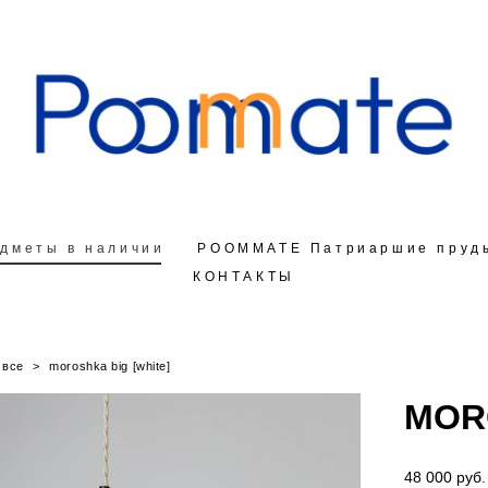
дметы в наличии
дметы в наличии
РOOMMATE Патриаршие пруд
РOOMMATE Патриаршие пруд
КОНТАКТЫ
КОНТАКТЫ
все
>
moroshka big [white]
MORO
48 000 pуб.