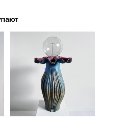
упают
Светильник Anemone
75 000 pуб.