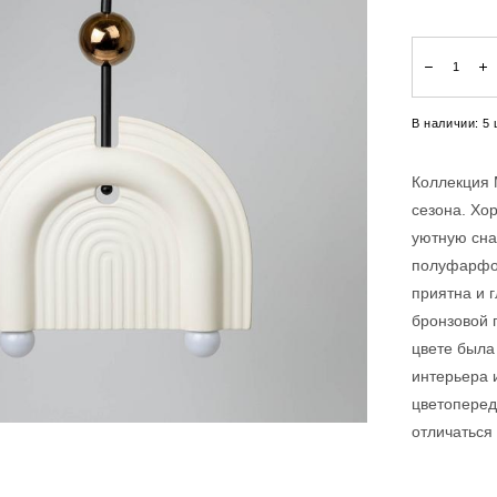
В наличии:
5
Коллекция
сезона. Хо
уютную сна
полуфарфор
приятна и 
бронзовой 
цвете была
интерьера 
цветоперед
отличаться