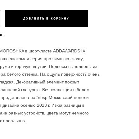
ДОБАВИТЬ В КОРЗИНУ
шт.
 MOROSHKA в шорт-листе ADDAWARDS IX
рошо знакомая серия про зимнюю сказку,
ружи и горячую внутри. Подвесы выполнены из
а белого оттенка. На ощупь поверхность очень
гладкая. Декоративный элемент покрыт
глянцевой глазурью. Вся коллекция в белом
 представлена на#nbsp;Московской недели
и дизайна осенью 2023 г. Из-за разницы в
аче разных устройств, цвета могут немного
 от реальных.