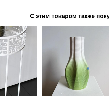
С этим товаром также пок
 цветов "Plant" S
Ваза # 3 green
.белый)
9 000 pуб.
00 pуб.