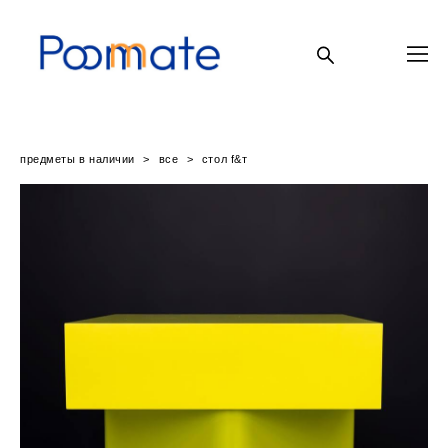
предметы в наличии
>
все
>
стол f&т