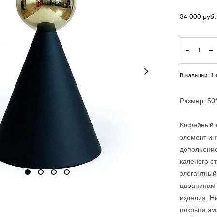
34 000 pуб.
В наличии:
1
Размер: 50*
Кофейный с
элемент ин
дополнение
каленого с
элегантный
царапинам 
изделия. Н
покрыта эм