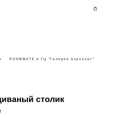
ы
ы
РOOMMATE в ТЦ "Галерея Аэропорт"
РOOMMATE в ТЦ "Галерея Аэропорт"
иваный столик
e