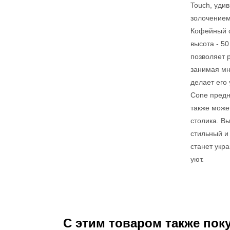
Touch, уди
золочением
Кофейный с
высота - 50
позволяет 
занимая мн
делает его
Cone предн
также може
столика. В
стильный и
станет укр
уют.
С этим товаром также пок