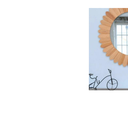
Зеркало "Daisy"
широк
61 0