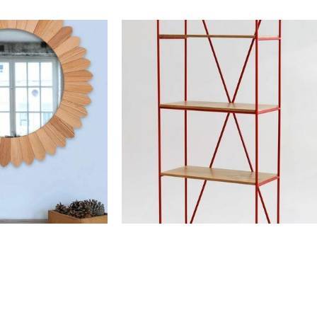
 ash (ясень) natura
Стеллаж "Rack Sticks Ply 60" (цв.
ое 88см
красный)
00 pуб.
45 815 pуб.