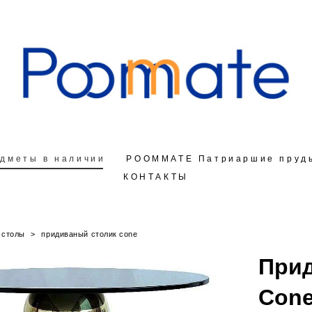
дметы в наличии
дметы в наличии
РOOMMATE Патриаршие пруд
РOOMMATE Патриаршие пруд
КОНТАКТЫ
КОНТАКТЫ
столы
>
придиваный столик cone
Прид
Con