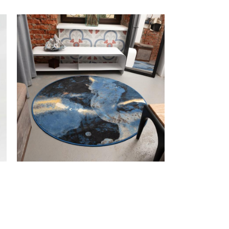
Ковер Космические океаны
300 000 pуб.