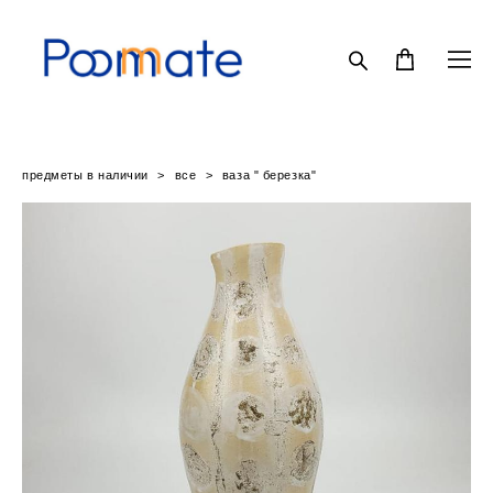
предметы в наличии
>
все
>
ваза " березка"