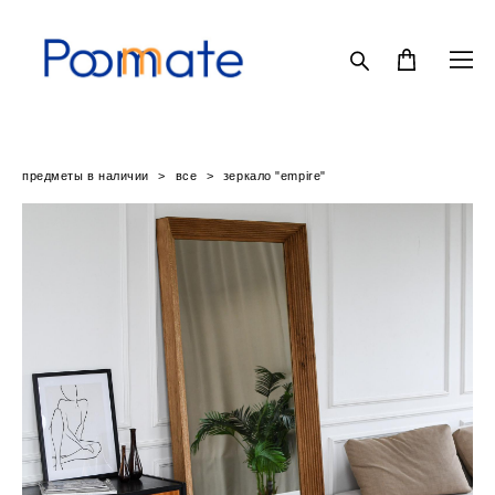
предметы в наличии
>
все
>
зеркало "empire"